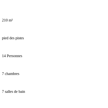
Hot tub in chalet 3 Vallées
210 m²
pied des pistes
14 Personnes
7 chambres
7 salles de bain