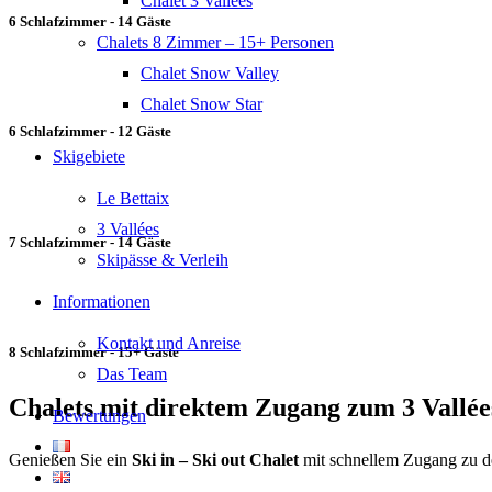
Chalet 3 Vallées
6 Schlafzimmer - 14 Gäste
Chalets 8 Zimmer – 15+ Personen
Chalet Snow Valley
Chalet Snow Star
6 Schlafzimmer - 12 Gäste
Skigebiete
Le Bettaix
3 Vallées
7 Schlafzimmer - 14 Gäste
Skipässe & Verleih
Informationen
Kontakt und Anreise
8 Schlafzimmer - 15+ Gäste
Das Team
Chalets mit direktem Zugang zum 3 Vallée
Bewertungen
Genießen Sie ein
Ski in – Ski out Chalet
mit schnellem Zugang zu de