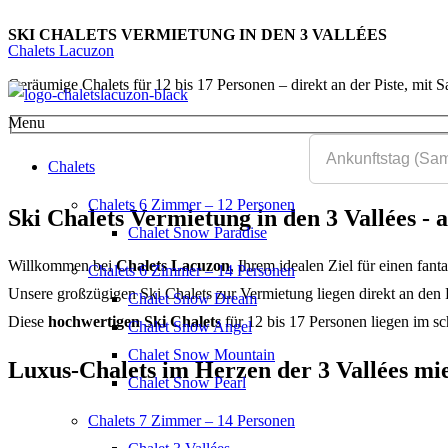
SKI CHALETS VERMIETUNG IN DEN 3 VALLÉES
Chalets Lacuzon
Geräumige Chalets für 12 bis 17 Personen – direkt an der Piste, mit 
Menu
Chalets
Chalets 6 Zimmer – 12 Personen
Ski Chalets Vermietung in den 3 Vallées - 
Chalet Snow Paradise
Willkommen bei
Chalets Lacuzon
, Ihrem idealen Ziel für einen fant
Chalets 6 Zimmer – 14 Personen
Unsere großzügigen Ski Chalets zur Vermietung liegen direkt an den 
Chalet Snow Dream
Diese
hochwertigen Ski Chalets
für 12 bis 17 Personen liegen im s
Chalet Snow Angel
Chalet Snow Mountain
Luxus-Chalets im Herzen der 3 Vallées mi
Chalet Snow Pearl
Chalets 7 Zimmer – 14 Personen