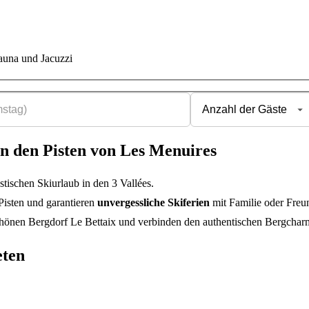
Sauna und Jacuzzi
an den Pisten von Les Menuires
astischen Skiurlaub in den 3 Vallées.
Pisten und garantieren
unvergessliche Skiferien
mit Familie oder Freu
chönen Bergdorf Le Bettaix und verbinden den authentischen Bergchar
eten