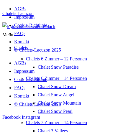
AGBs
Chalets Lacuzon
Impressum
Cookie-Richtlinie
FAQs
Menu
Kontakt
Chalets
©️ Chalets-Lacuzon 2025
Chalets 6 Zimmer – 12 Personen
AGBs
Chalet Snow Paradise
Impressum
Chalets 6 Zimmer – 14 Personen
Cookie-Richtlinie
Chalet Snow Dream
FAQs
Chalet Snow Angel
Kontakt
Chalet Snow Mountain
©️ Chalets-Lacuzon 2025
Chalet Snow Pearl
Facebook
Instagram
Chalets 7 Zimmer – 14 Personen
Chalet 3 Vallées